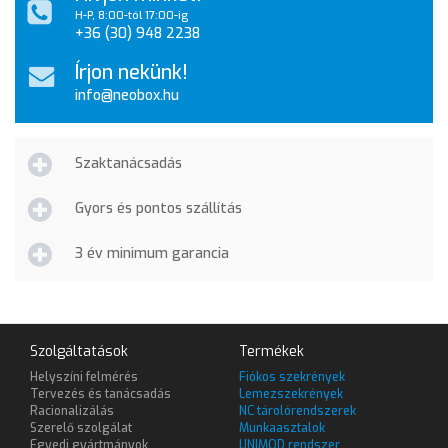
H-P, 8:00-tól 17:00-ig
+36 (30) 948 2238
Írjon nekünk!
info@neobox.hu
Szaktanácsadás
Gyors és pontos szállítás
3 év minimum garancia
Szolgáltatások
Termékek
Helyszíni felmérés
Fiókos szekrények
Tervezés és tanácsadás
Lemezszekrények
Racionalizálás
NC tárolórendszerek
Szerelő szolgálat
Munkaasztalok
Egyedi gyártmányok
UNIMOD rendszer