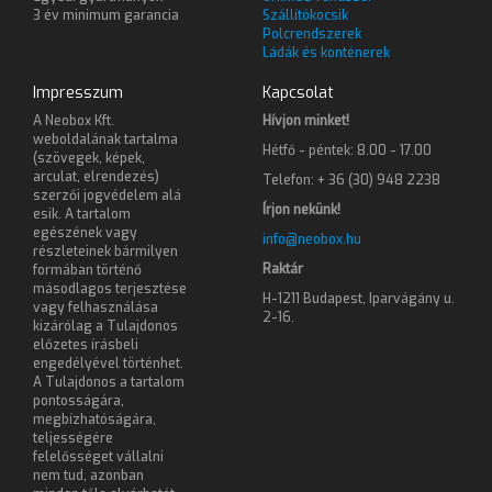
3 év minimum garancia
Szállítókocsik
Polcrendszerek
Ládák és konténerek
Impresszum
Kapcsolat
A Neobox Kft.
Hívjon minket!
weboldalának tartalma
Hétfő - péntek: 8.00 - 17.00
(szövegek, képek,
arculat, elrendezés)
Telefon: + 36 (30) 948 2238
szerzői jogvédelem alá
Írjon nekünk!
esik. A tartalom
egészének vagy
info@neobox.hu
részleteinek bármilyen
Raktár
formában történő
másodlagos terjesztése
H-1211 Budapest, Iparvágány u.
vagy felhasználása
2-16.
kizárólag a Tulajdonos
előzetes írásbeli
engedélyével történhet.
A Tulajdonos a tartalom
pontosságára,
megbízhatóságára,
teljességére
felelősséget vállalni
nem tud, azonban