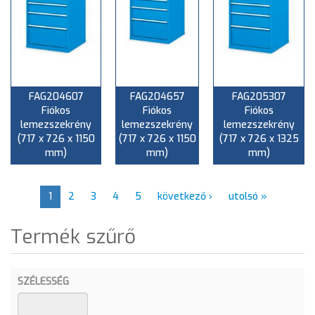
FAG204607
FAG204657
FAG205307
Fiókos
Fiókos
Fiókos
lemezszekrény
lemezszekrény
lemezszekrény
(717 x 726 x 1150
(717 x 726 x 1150
(717 x 726 x 1325
mm)
mm)
mm)
1
2
3
4
5
következő ›
utolsó »
Termék szűrő
SZÉLESSÉG