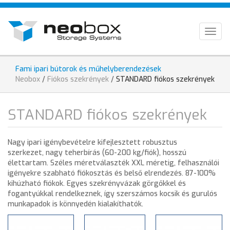
Ugrás
HU
a
tartalomra
EN
Togg
navig
DE
Fami ipari bútorok és műhelyberendezések
Jelenlegi
Neobox
/
Fiókos szekrények
/
STANDARD fiókos szekrények
hely
STANDARD fiókos szekrények
Nagy ipari igénybevételre kifejlesztett robusztus
szerkezet, nagy teherbírás (60-200 kg/fiók), hosszú
élettartam. Széles méretválaszték XXL méretig, felhasználói
igényekre szabható fiókosztás és belső elrendezés. 87-100%
kihúzható fiókok. Egyes szekrényvázak görgőkkel és
fogantyúkkal rendelkeznek, így szerszámos kocsik és gurulós
munkapadok is könnyedén kialakíthatók.