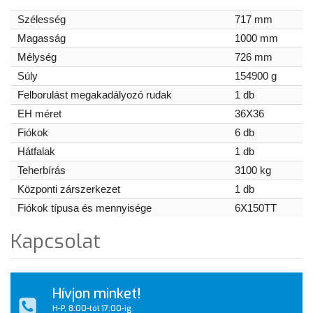
Szélesség
717 mm
Magasság
1000 mm
Mélység
726 mm
Súly
154900 g
Felborulást megakadályozó rudak
1 db
EH méret
36X36
Fiókok
6 db
Hátfalak
1 db
Teherbírás
3100 kg
Központi zárszerkezet
1 db
Fiókok típusa és mennyisége
6X150TT
Kapcsolat
Hívjon minket!
H-P, 8:00-tól 17:00-ig