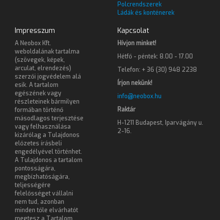
Polcrendszerek
Ládák és konténerek
Impresszum
Kapcsolat
A Neobox Kft.
Hívjon minket!
weboldalának tartalma
Hétfő - péntek: 8.00 - 17.00
(szövegek, képek,
arculat, elrendezés)
Telefon: + 36 (30) 948 2238
szerzői jogvédelem alá
Írjon nekünk!
esik. A tartalom
egészének vagy
info@neobox.hu
részleteinek bármilyen
Raktár
formában történő
másodlagos terjesztése
H-1211 Budapest, Iparvágány u.
vagy felhasználása
2-16.
kizárólag a Tulajdonos
előzetes írásbeli
engedélyével történhet.
A Tulajdonos a tartalom
pontosságára,
megbízhatóságára,
teljességére
felelősséget vállalni
nem tud, azonban
minden tőle elvárhatót
megtesz a Tartalom