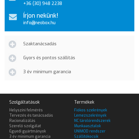
+36 (30) 948 2238
Írjon nekünk!
info@neobox.hu
Szaktanácsadás
Gyors és pontos szállítás
3 év minimum garancia
Szolgáltatások
Termékek
Helyszíni felmérés
Fiókos szekrények
Tervezés és tanácsadás
Lemezszekrények
Racionalizálás
NC tárolórendszerek
Szerelő szolgálat
Munkaasztalok
Egyedi gyártmányok
UNIMOD rendszer
3 év minimum garancia
Szállítókocsik