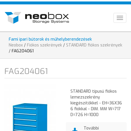
Ugrás
HU
a
tartalomra
EN
Togg
navig
DE
Fami ipari bútorok és műhelyberendezések
Jelenlegi
Neobox
/
Fiókos szekrények
/
STANDARD fiókos szekrények
hely
/
FAG204061
FAG204061
STANDARD típusú fiókos
lemezszekrény
kiegészítőkkel - EH=36X36
6 fiókkal - DIM. MM W=717
D=726 H=1000
További