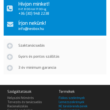
Hívjon minket!
H-P, 8:00-tól 17:00-ig
+36 (30) 948 2238
Írjon nekünk!
info@neobox.hu
Szaktanácsadás
Gyors és pontos szállítás
3 év minimum garancia
Szolgáltatások
Termékek
Helyszíni felmérés
Fiókos szekrények
Tervezés és tanácsadás
Lemezszekrények
Racionalizálás
NC tárolórendszerek