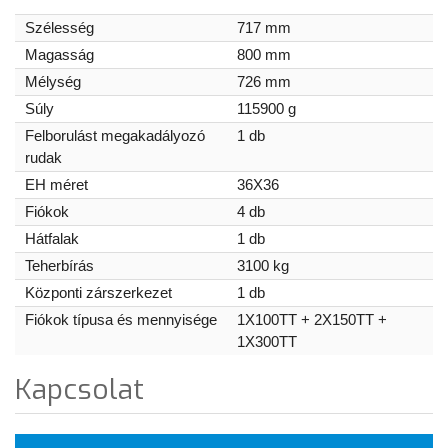
Szélesség
717 mm
Magasság
800 mm
Mélység
726 mm
Súly
115900 g
Felborulást megakadályozó
1 db
rudak
EH méret
36X36
Fiókok
4 db
Hátfalak
1 db
Teherbírás
3100 kg
Központi zárszerkezet
1 db
Fiókok típusa és mennyisége
1X100TT + 2X150TT +
1X300TT
Kapcsolat