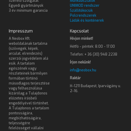
Szerelő szolgálat
Munkaasztalok
Egyedi gyártmányok
UNIMOD rendszer
3 év minimum garancia
Szállítókocsik
Polcrendszerek
Ládák és konténerek
Impresszum
Kapcsolat
A Neobox Kft.
Hívjon minket!
weboldalának tartalma
Hétfő - péntek: 8.00 - 17.00
(szövegek, képek,
arculat, elrendezés)
Telefon: + 36 (30) 948 2238
szerzői jogvédelem alá
Írjon nekünk!
esik. A tartalom
egészének vagy
info@neobox.hu
részleteinek bármilyen
Raktár
formában történő
másodlagos terjesztése
H-1211 Budapest, Iparvágány u.
vagy felhasználása
2-16.
kizárólag a Tulajdonos
előzetes írásbeli
engedélyével történhet.
A Tulajdonos a tartalom
pontosságára,
megbízhatóságára,
teljességére
felelősséget vállalni