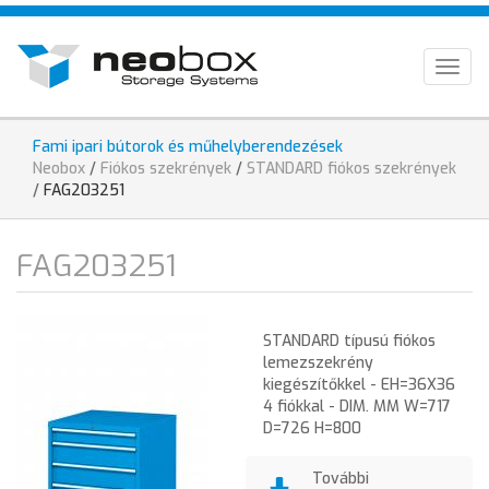
Ugrás
HU
a
tartalomra
EN
Togg
navig
DE
Fami ipari bútorok és műhelyberendezések
Jelenlegi
Neobox
/
Fiókos szekrények
/
STANDARD fiókos szekrények
hely
/
FAG203251
FAG203251
STANDARD típusú fiókos
lemezszekrény
kiegészítőkkel - EH=36X36
4 fiókkal - DIM. MM W=717
D=726 H=800
További