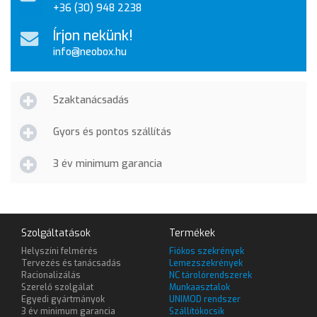
+36 (30) 948 2238
Írjon nekünk!
info@neobox.hu
Szaktanácsadás
Gyors és pontos szállítás
3 év minimum garancia
Szolgáltatások
Termékek
Helyszíni felmérés
Fiókos szekrények
Tervezés és tanácsadás
Lemezszekrények
Racionalizálás
NC tárolórendszerek
Szerelő szolgálat
Munkaasztalok
Egyedi gyártmányok
UNIMOD rendszer
3 év minimum garancia
Szállítókocsik