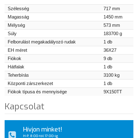
Szélesség
717 mm
Magasság
1450 mm
Mélység
573 mm
Súly
183700 g
Felborulást megakadályozó rudak
1 db
EH méret
36X27
Fiókok
9 db
Hátfalak
1 db
Teherbírás
3100 kg
Központi zárszerkezet
1 db
Fiókok típusa és mennyisége
9X150TT
Kapcsolat
Hívjon minket!
H-P, 8:00-tól 17:00-ig