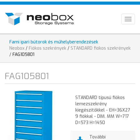
Ugrás
HU
a
tartalomra
EN
Togg
navig
DE
Fami ipari bútorok és műhelyberendezések
Jelenlegi
Neobox
/
Fiókos szekrények
/
STANDARD fiókos szekrények
hely
/
FAG105801
FAG105801
STANDARD típusú fiókos
lemezszekrény
kiegészítőkkel - EH=36X27
9 fiókkal - DIM. MM W=717
D=573 H=1450
További