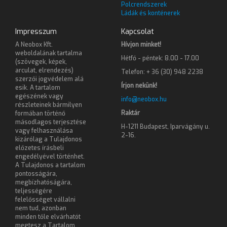
Polcrendszerek
Ládák és konténerek
Impresszum
Kapcsolat
A Neobox Kft.
Hívjon minket!
weboldalának tartalma
Hétfő - péntek: 8.00 - 17.00
(szövegek, képek,
arculat, elrendezés)
Telefon: + 36 (30) 948 2238
szerzői jogvédelem alá
Írjon nekünk!
esik. A tartalom
egészének vagy
info@neobox.hu
részleteinek bármilyen
Raktár
formában történő
másodlagos terjesztése
H-1211 Budapest, Iparvágány u.
vagy felhasználása
2-16.
kizárólag a Tulajdonos
előzetes írásbeli
engedélyével történhet.
A Tulajdonos a tartalom
pontosságára,
megbízhatóságára,
teljességére
felelősséget vállalni
nem tud, azonban
minden tőle elvárhatót
megtesz a Tartalom