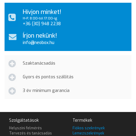
Hívjon minket!
H-P, 8:00-tól 17:00-ig
+36 (30) 948 2238
Írjon nekünk!
info@neobox.hu
Szaktanácsadás
Gyors és pontos szállítás
3 év minimum garancia
Szolgáltatások
Termékek
Helyszíni felmérés
Fiókos szekrények
Tervezés és tanácsadás
Lemezszekrények