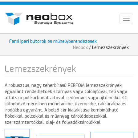
Ugrás
HU
a
tartalomra
EN
Togg
navig
DE
Fami ipari bútorok és műhelyberendezések
Jelenlegi
Neobox
/
Lemezszekrények
hely
Lemezszekrények
A robusztus, nagy teherbírású PERFOM lemezszekrények
egyaránt rendelhetőek szárnyas vagy tolóajtóval, teli vagy
átlátszó polikarbonát ajtóval, redőnnyel vagy ajtó nélkül 40
különböző méretben műhelyekbe, üzemekbe, raktárakba és
irodákba egyaránt. A belső tér kialakítása kombinálható
fiókokkal, polcokkal és műanyag tárolódobozokkal,
szerszámtartókkal, olaj- és folyadéktárolókkal.