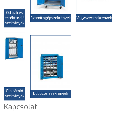
Öltöző és
értéktároló
Számítógépszekrények
Vegyszerszekrények
szekrények
Olajtároló
Dobozos szekrények
szekrények
Kapcsolat