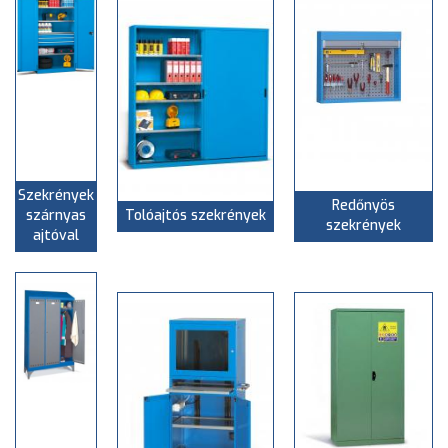
Szekrények
Redőnyös
szárnyas
Tolóajtós szekrények
szekrények
ajtóval