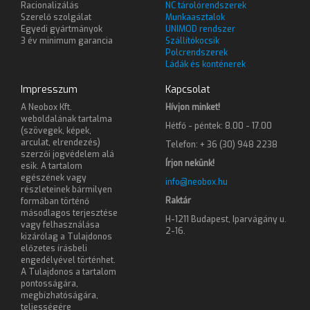
Racionalizálás
NC tárolórendszerek
Szerelő szolgálat
Munkaasztalok
Egyedi gyártmányok
UNIMOD rendszer
3 év minimum garancia
Szállítókocsik
Polcrendszerek
Ládák és konténerek
Impresszum
Kapcsolat
A Neobox Kft.
Hívjon minket!
weboldalának tartalma
Hétfő - péntek: 8.00 - 17.00
(szövegek, képek,
arculat, elrendezés)
Telefon: + 36 (30) 948 2238
szerzői jogvédelem alá
Írjon nekünk!
esik. A tartalom
egészének vagy
info@neobox.hu
részleteinek bármilyen
Raktár
formában történő
másodlagos terjesztése
H-1211 Budapest, Iparvágány u.
vagy felhasználása
2-16.
kizárólag a Tulajdonos
előzetes írásbeli
engedélyével történhet.
A Tulajdonos a tartalom
pontosságára,
megbízhatóságára,
teljességére