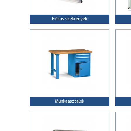
Fiókos szekrények
Munkaasztalok