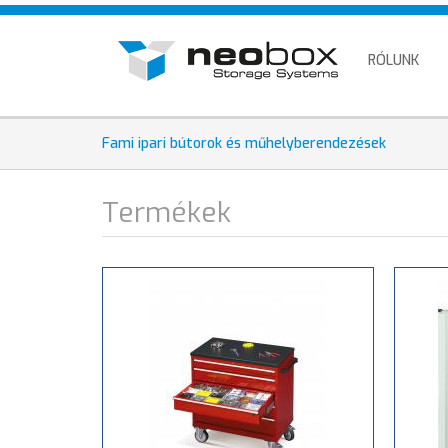
Ugrás
HU
a
EN
tartalomra
RÓLUNK
DE
Fami ipari bútorok és műhelyberendezések
Termékek