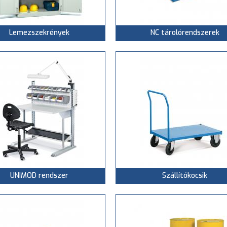
Lemezszekrények
NC tárolórendszerek
UNIMOD rendszer
Szállítókocsik