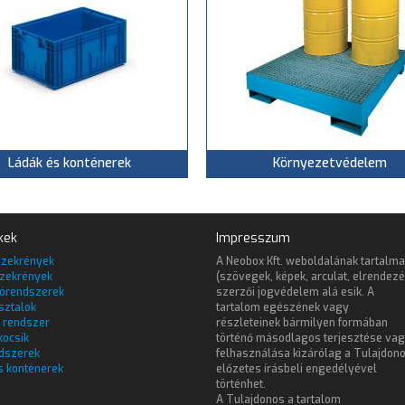
Ládák és konténerek
Környezetvédelem
kek
Impresszum
szekrények
A Neobox Kft. weboldalának tartalma
zekrények
(szövegek, képek, arculat, elrendezé
lórendszerek
szerzői jogvédelem alá esik. A
sztalok
tartalom egészének vagy
 rendszer
részleteinek bármilyen formában
kocsik
történő másodlagos terjesztése va
dszerek
felhasználása kizárólag a Tulajdon
s konténerek
előzetes írásbeli engedélyével
történhet.
A Tulajdonos a tartalom