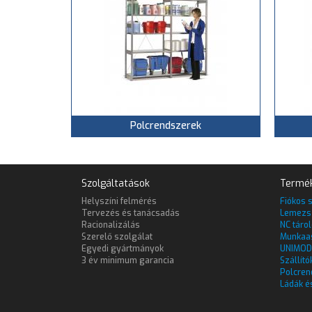
Polcrendszerek
Szolgáltatások
Termé
Helyszíni felmérés
Fiókos 
Tervezés és tanácsadás
Lemezs
Racionalizálás
NC táro
Szerelő szolgálat
Munkaa
Egyedi gyártmányok
UNIMOD
3 év minimum garancia
Szállító
Polcren
Ládák é