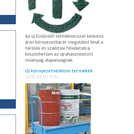
Az új EcoGreen terméksorozat kedvező
áron környezetbarát megoldást kínál a
tárolási és szállítási feladatokra,
köszönhetően az újrahasznosított
műanyag alapanyagnak.
Új környezetvédelmi termékek
2015-03-03 11:52