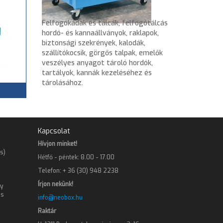
Felfogókádak és tálcák, felfogótálcás
hordó- és kannaállványok, raklapok,
biztonsági szekrények, kalodák,
szállítókocsik, görgős talpak, emelők
veszélyes anyagot tároló hordók,
tartályok, kannák kezeléséhez és
tárolásához.
Kapcsolat
Hívjon minket!
s)
Hétfő - péntek: 8.00 - 17.00
Telefon: + 36 (30) 948 2238
Írjon nekünk!
gy
os
info@neobox.hu
Raktár