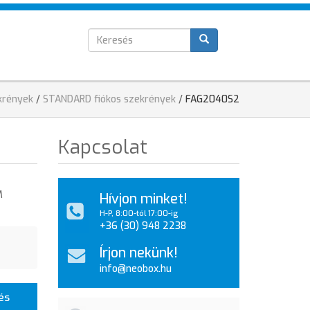
Keresés
T
űrlap
krények
/
STANDARD fiókos szekrények
/
FAG2040S2
Kapcsolat
M
Hívjon minket!
H-P, 8:00-tól 17:00-ig
+36 (30) 948 2238
Írjon nekünk!
info@neobox.hu
és