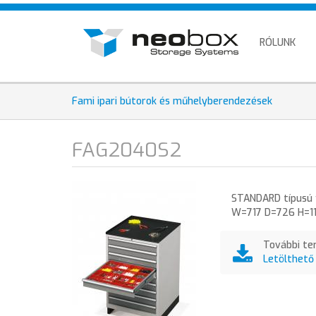
Ugrás
HU
a
EN
tartalomra
RÓLUNK
DE
Fami ipari bútorok és műhelyberendezések
FAG2040S2
STANDARD típusú f
W=717 D=726 H=11
További te
Letölthető