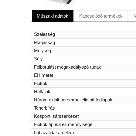
Műszaki adatok
Kapcsolódó termékek
K
Szélesség
Magasság
Mélység
Súly
Felborulást megakadályozó rudak
EH méret
Fiókok
Hátfalak
Három oldalt peremmel ellátott fedlapok
Teherbírás
Központi zárszerkezet
Fiókok típusa és mennyisége
Lábazati takaróelem