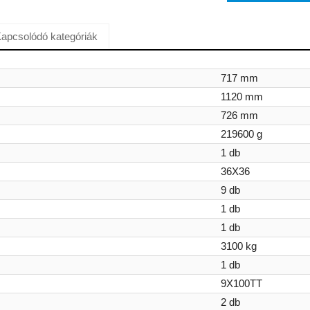
apcsolódó kategóriák
717 mm
1120 mm
726 mm
219600 g
1 db
36X36
9 db
1 db
1 db
3100 kg
1 db
9X100TT
2 db