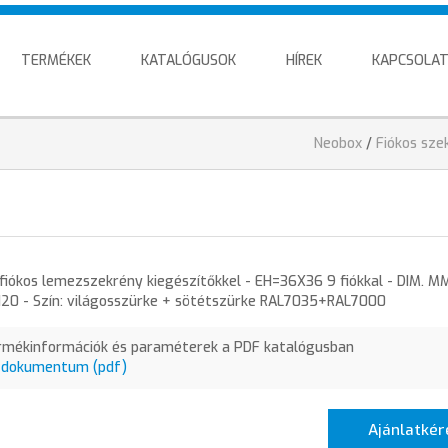
TERMÉKEK
KATALÓGUSOK
HÍREK
KAPCSOLA
Jelenlegi
Neobox
/
Fiókos sze
hely
iókos lemezszekrény kiegészítőkkel - EH=36X36 9 fiókkal - DIM. M
20 - Szín: világosszürke + sötétszürke RAL7035+RAL7000
rmékinformációk és paraméterek a PDF katalógusban
 dokumentum (pdf)
Ajánlatkér