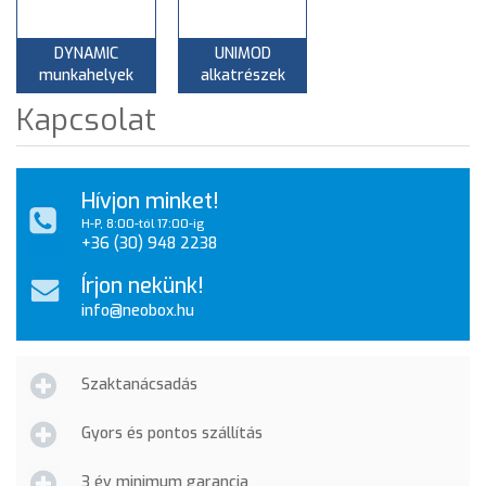
DYNAMIC
UNIMOD
munkahelyek
alkatrészek
Kapcsolat
Hívjon minket!
H-P, 8:00-tól 17:00-ig
+36 (30) 948 2238
Írjon nekünk!
info@neobox.hu
Szaktanácsadás
Gyors és pontos szállítás
3 év minimum garancia