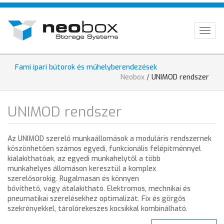
Ugrás
HU
a
tartalomra
EN
Togg
navig
DE
Fami ipari bútorok és műhelyberendezések
Jelenlegi
Neobox
/
UNIMOD rendszer
hely
UNIMOD rendszer
Az UNIMOD szerelő munkaállomások a moduláris rendszernek
köszönhetően számos egyedi, funkcionális felépítménnyel
kialakíthatóak, az egyedi munkahelytől a több
munkahelyes állomáson keresztül a komplex
szerelősorokig. Rugalmasan és könnyen
bővíthető, vagy átalakítható. Elektromos, mechnikai és
pneumatikai szerelésekhez optimalizát. Fix és görgős
szekrényekkel, tárolórekeszes kocsikkal kombinálható.