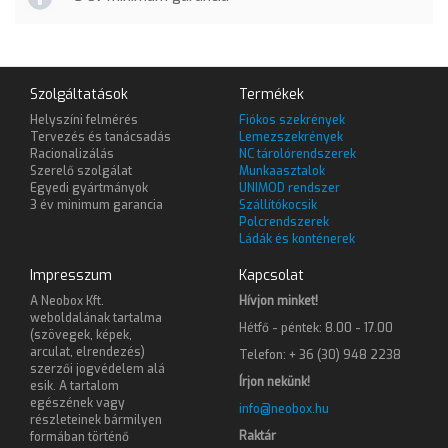
Szolgáltatások
Termékek
Helyszíni felmérés
Fiókos szekrények
Tervezés és tanácsadás
Lemezszekrények
Racionalizálás
NC tárolórendszerek
Szerelő szolgálat
Munkaasztalok
Egyedi gyártmányok
UNIMOD rendszer
3 év minimum garancia
Szállítókocsik
Polcrendszerek
Ládák és konténerek
Impresszum
Kapcsolat
A Neobox Kft.
Hívjon minket!
weboldalának tartalma
Hétfő - péntek: 8.00 - 17.00
(szövegek, képek,
arculat, elrendezés)
Telefon: + 36 (30) 948 2238
szerzői jogvédelem alá
Írjon nekünk!
esik. A tartalom
egészének vagy
info@neobox.hu
részleteinek bármilyen
Raktár
formában történő