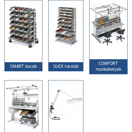
COMFORT
SMART kocsik
SLICK tárolók
munkahelyek