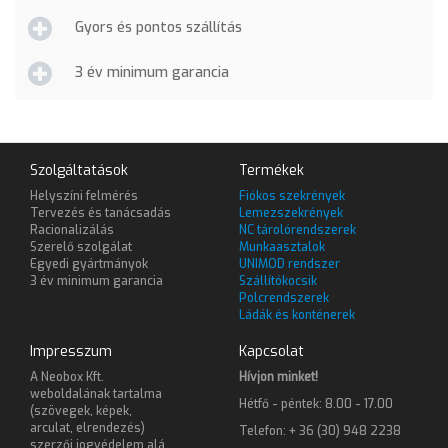
Gyors és pontos szállítás
3 év minimum garancia
Szolgáltatások
Termékek
Helyszíni felmérés
Fiókos szekrények
Tervezés és tanácsadás
Lemezszekrények
Racionalizálás
NC tárolórendszerek
Szerelő szolgálat
Munkaasztalok
Egyedi gyártmányok
UNIMOD rendszer
3 év minimum garancia
Szállítókocsik
Polcrendszerek
Ládák és konténerek
Impresszum
Kapcsolat
A Neobox Kft.
Hívjon minket!
weboldalának tartalma
Hétfő - péntek: 8.00 - 17.00
(szövegek, képek,
arculat, elrendezés)
Telefon: + 36 (30) 948 2238
szerzői jogvédelem alá