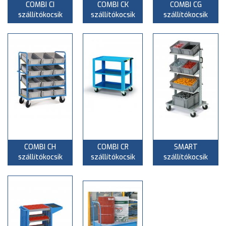
COMBI CI
COMBI CK
COMBI CG
szállítókocsik
szállítókocsik
szállítókocsik
COMBI CH
COMBI CR
SMART
szállítókocsik
szállítókocsik
szállítókocsik