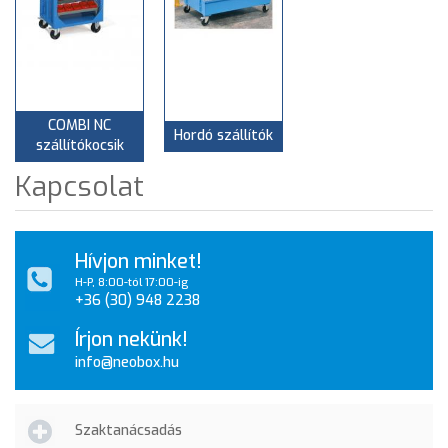
COMBI NC
Hordó szállítók
szállítókocsik
Kapcsolat
Hívjon minket!
H-P, 8:00-tól 17:00-ig
+36 (30) 948 2238
Írjon nekünk!
info@neobox.hu
Szaktanácsadás