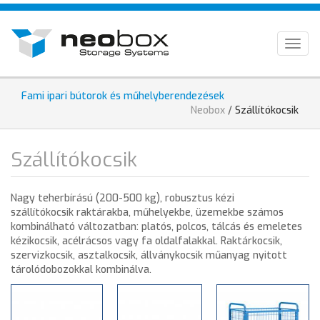
Ugrás
HU
a
tartalomra
EN
Togg
navig
DE
Fami ipari bútorok és műhelyberendezések
Jelenlegi
Neobox
/
Szállítókocsik
hely
Szállítókocsik
Nagy teherbírású (200-500 kg), robusztus kézi
szállítókocsik raktárakba, műhelyekbe, üzemekbe számos
kombinálható változatban: platós, polcos, tálcás és emeletes
kézikocsik, acélrácsos vagy fa oldalfalakkal. Raktárkocsik,
szervizkocsik, asztalkocsik, állványkocsik műanyag nyitott
tárolódobozokkal kombinálva.