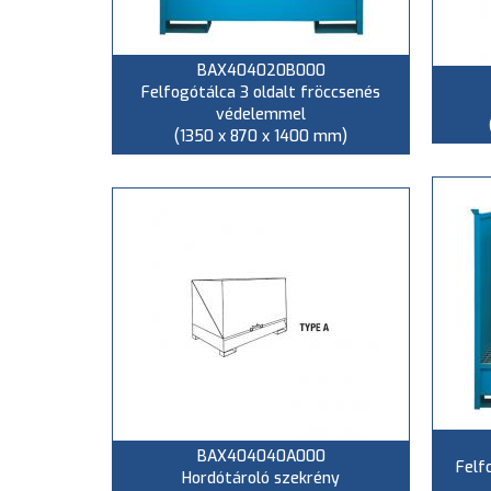
BAX404020B000
Felfogótálca 3 oldalt fröccsenés
védelemmel
(1350 x 870 x 1400 mm)
BAX404040A000
Felf
Hordótároló szekrény