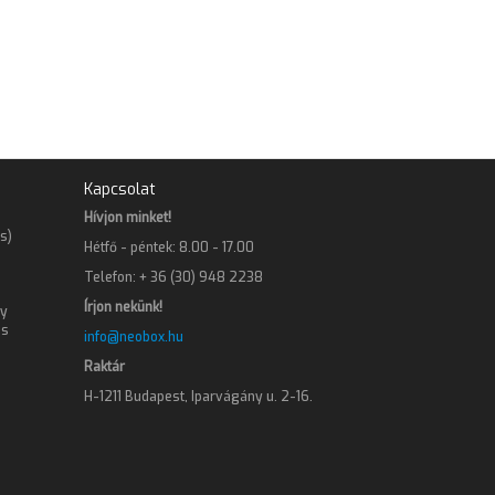
Kapcsolat
Hívjon minket!
s)
Hétfő - péntek: 8.00 - 17.00
Telefon: + 36 (30) 948 2238
Írjon nekünk!
gy
os
info@neobox.hu
Raktár
H-1211 Budapest, Iparvágány u. 2-16.