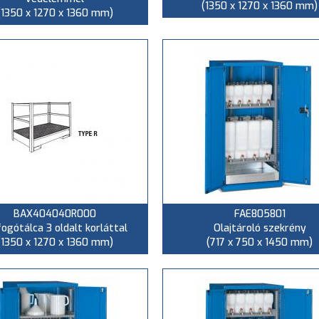
(1350 x 1270 x 1360 mm)
(1350 x 1270 x 1360 mm)
BAX404040R000
FAE805801
fogótálca 3 oldalt korláttal
Olajtároló szekrény
(1350 x 1270 x 1360 mm)
(717 x 750 x 1450 mm)