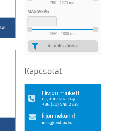
750 - 1270 mm
MAGASSÁG
tal
1360 - 1600 mm
Adatok szűrése
Kapcsolat
Hívjon minket!
H-P, 8:00-tól 17:00-ig
+36 (30) 948 2238
Írjon nekünk!
info@neobox.hu