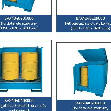
BAX404020G000
BAX404020R000
Hordótároló szekrény
Felfogótálca 3 oldalt korlát
(1350 x 870 x 1400 mm)
(1350 x 870 x 1400 mm)
BAX404040B000
BAX404040G000
ogótálca 3 oldalt fröccsenés
Hordótároló szekrény
védelemmel