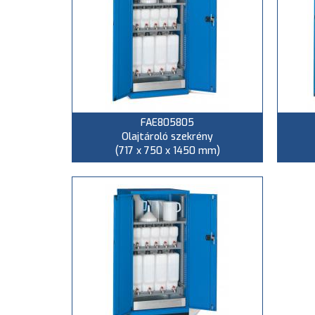
FAE805805
Olajtároló szekrény
(717 x 750 x 1450 mm)