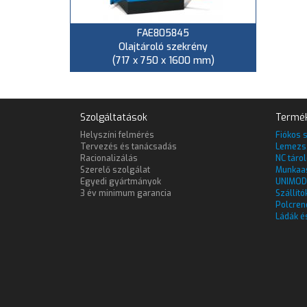
FAE805845
Olajtároló szekrény
(717 x 750 x 1600 mm)
Szolgáltatások
Termé
Helyszíni felmérés
Fiókos 
Tervezés és tanácsadás
Lemezs
Racionalizálás
NC táro
Szerelő szolgálat
Munkaa
Egyedi gyártmányok
UNIMOD
3 év minimum garancia
Szállító
Polcren
Ládák é