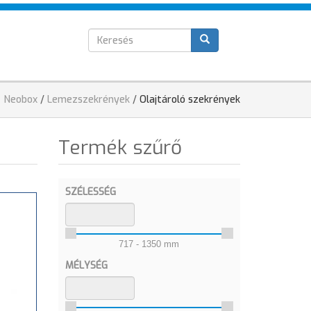
Keresés
T
űrlap
Jelenlegi
Neobox
/
Lemezszekrények
/
Olajtároló szekrények
hely
Termék szűrő
SZÉLESSÉG
717 - 1350 mm
MÉLYSÉG