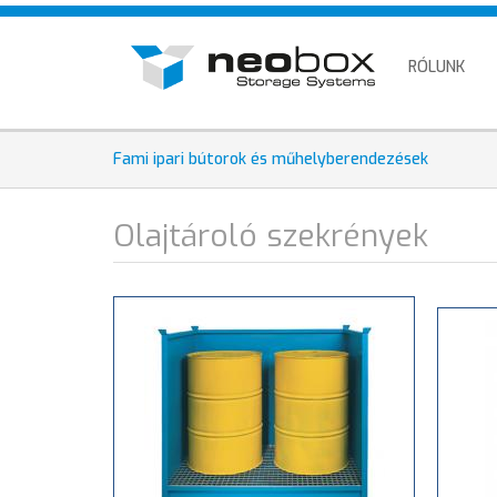
Ugrás
HU
a
EN
tartalomra
RÓLUNK
DE
Fami ipari bútorok és műhelyberendezések
Olajtároló szekrények