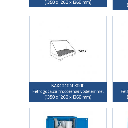
(1350 x 1260 x 1360 mm)
BAX404040K000
Felfogótálca fröccsenés védelemmel
Fel
(1350 x 1260 x 1360 mm)