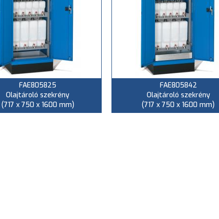
FAE805825
FAE805842
Olajtároló szekrény
Olajtároló szekrény
(717 x 750 x 1600 mm)
(717 x 750 x 1600 mm)