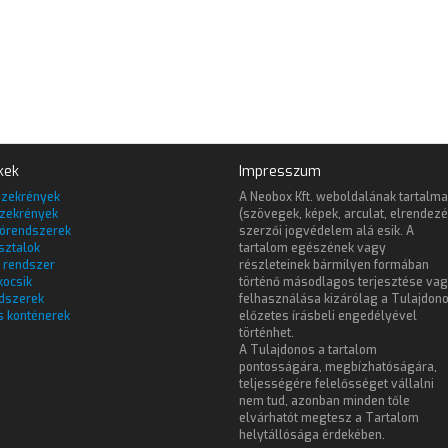
kek
Impresszum
szekrények
A Neobox Kft. weboldalának tartalma
zekrények
(szövegek, képek, arculat, elrendezé
lórendszerek
szerzői jogvédelem alá esik. A
sztalok
tartalom egészének vagy
 rendszer
részleteinek bármilyen formában
kocsik
történő másodlagos terjesztése va
dszerek
felhasználása kizárólag a Tulajdon
s konténerek
előzetes írásbeli engedélyével
történhet.
A Tulajdonos a tartalom
pontosságára, megbízhatóságára,
teljességére felelősséget vállalni
nem tud, azonban minden tőle
elvárhatót megtesz a Tartalom
helytállósága érdekében.