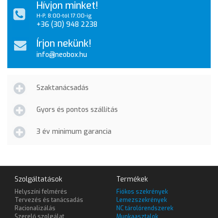
Hívjon minket!
H-P, 8:00-tól 17:00-ig
+36 (30) 948 2238
Írjon nekünk!
info@neobox.hu
Szaktanácsadás
Gyors és pontos szállítás
3 év minimum garancia
Szolgáltatások
Termékek
Helyszíni felmérés
Fiókos szekrények
Tervezés és tanácsadás
Lemezszekrények
Racionalizálás
NC tárolórendszerek
Szerelő szolgálat
Munkaasztalok