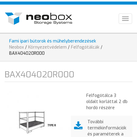
Ugrás
HU
a
tartalomra
EN
Togg
navig
DE
Fami ipari bútorok és műhelyberendezések
Jelenlegi
Neobox
/
Környezetvédelem
/
Felfogótálcák
/
hely
BAX404020R000
BAX404020R000
Felfogótálca 3
oldalt korláttal 2 db
hordó részére
További
termékinformációk
és paraméterek a