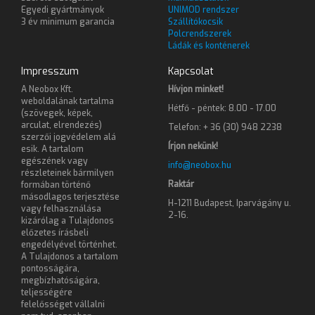
Egyedi gyártmányok
UNIMOD rendszer
3 év minimum garancia
Szállítókocsik
Polcrendszerek
Ládák és konténerek
Impresszum
Kapcsolat
A Neobox Kft.
Hívjon minket!
weboldalának tartalma
Hétfő - péntek: 8.00 - 17.00
(szövegek, képek,
arculat, elrendezés)
Telefon: + 36 (30) 948 2238
szerzői jogvédelem alá
Írjon nekünk!
esik. A tartalom
egészének vagy
info@neobox.hu
részleteinek bármilyen
Raktár
formában történő
másodlagos terjesztése
H-1211 Budapest, Iparvágány u.
vagy felhasználása
2-16.
kizárólag a Tulajdonos
előzetes írásbeli
engedélyével történhet.
A Tulajdonos a tartalom
pontosságára,
megbízhatóságára,
teljességére
felelősséget vállalni