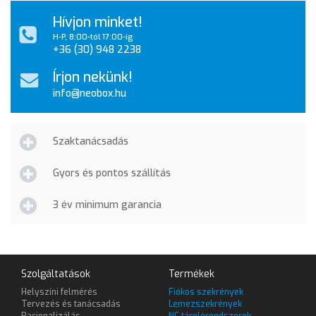
Hívjon minket!
H-P, 8:00-tól 17:00-ig
+36 (30) 948 2238
Írjon nekünk!
info@neobox.hu
Szaktanácsadás
Gyors és pontos szállítás
3 év minimum garancia
Szolgáltatások
Termékek
Helyszíni felmérés
Fiókos szekrények
Tervezés és tanácsadás
Lemezszekrények
Racionalizálás
NC tárolórendszerek