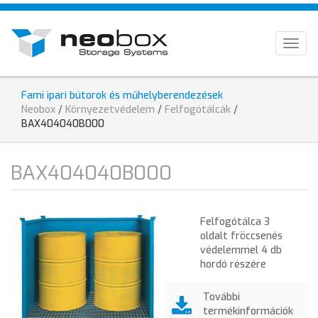
Ugrás
HU
a
tartalomra
EN
Togg
navig
DE
Fami ipari bútorok és műhelyberendezések
Jelenlegi
Neobox
/
Környezetvédelem
/
Felfogótálcák
/
hely
BAX404040B000
BAX404040B000
Felfogótálca 3
oldalt fröccsenés
védelemmel 4 db
hordó részére
További
termékinformációk