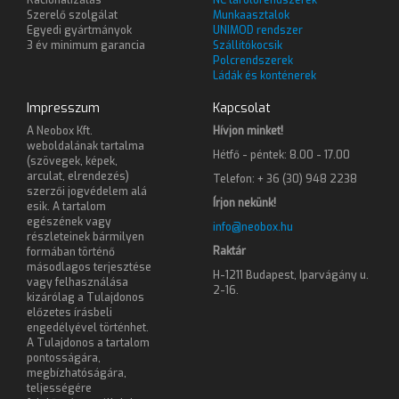
Szerelő szolgálat
Munkaasztalok
Egyedi gyártmányok
UNIMOD rendszer
3 év minimum garancia
Szállítókocsik
Polcrendszerek
Ládák és konténerek
Impresszum
Kapcsolat
A Neobox Kft.
Hívjon minket!
weboldalának tartalma
Hétfő - péntek: 8.00 - 17.00
(szövegek, képek,
arculat, elrendezés)
Telefon: + 36 (30) 948 2238
szerzői jogvédelem alá
Írjon nekünk!
esik. A tartalom
egészének vagy
info@neobox.hu
részleteinek bármilyen
Raktár
formában történő
másodlagos terjesztése
H-1211 Budapest, Iparvágány u.
vagy felhasználása
2-16.
kizárólag a Tulajdonos
előzetes írásbeli
engedélyével történhet.
A Tulajdonos a tartalom
pontosságára,
megbízhatóságára,
teljességére