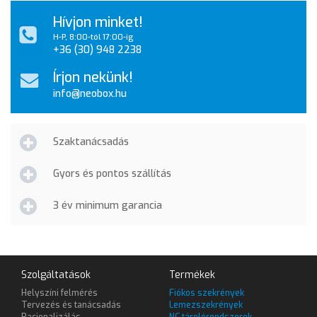
Hívjon minket!
H-P, 8:00-tól 17:00-ig
+36 (30) 948 2238
Írjon nekünk!
info@neobox.hu
Szaktanácsadás
Gyors és pontos szállítás
3 év minimum garancia
Szolgáltatások
Termékek
Helyszíni felmérés
Fiókos szekrények
Tervezés és tanácsadás
Lemezszekrények
Racionalizálás
NC tárolórendszerek