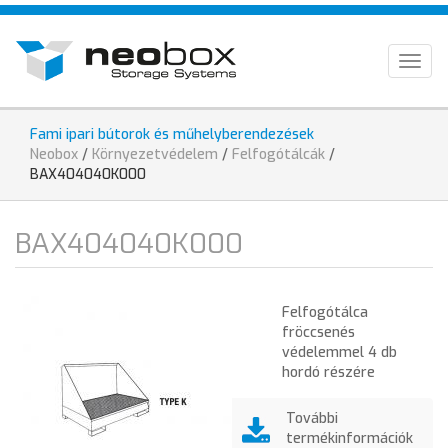
Ugrás
HU
a
tartalomra
EN
Togg
navig
DE
Fami ipari bútorok és műhelyberendezések
Jelenlegi
Neobox
/
Környezetvédelem
/
Felfogótálcák
/
hely
BAX404040K000
BAX404040K000
Felfogótálca
fröccsenés
védelemmel 4 db
hordó részére
További
termékinformációk