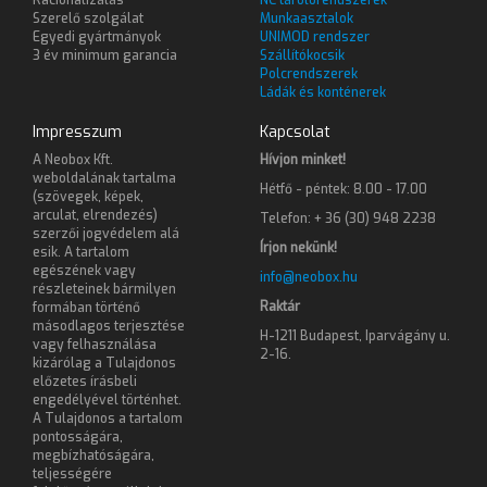
Szerelő szolgálat
Munkaasztalok
Egyedi gyártmányok
UNIMOD rendszer
3 év minimum garancia
Szállítókocsik
Polcrendszerek
Ládák és konténerek
Impresszum
Kapcsolat
A Neobox Kft.
Hívjon minket!
weboldalának tartalma
Hétfő - péntek: 8.00 - 17.00
(szövegek, képek,
arculat, elrendezés)
Telefon: + 36 (30) 948 2238
szerzői jogvédelem alá
Írjon nekünk!
esik. A tartalom
egészének vagy
info@neobox.hu
részleteinek bármilyen
Raktár
formában történő
másodlagos terjesztése
H-1211 Budapest, Iparvágány u.
vagy felhasználása
2-16.
kizárólag a Tulajdonos
előzetes írásbeli
engedélyével történhet.
A Tulajdonos a tartalom
pontosságára,
megbízhatóságára,
teljességére