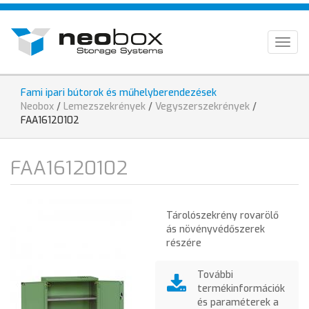
Ugrás
HU
a
tartalomra
EN
Togg
navig
DE
Fami ipari bútorok és műhelyberendezések
Jelenlegi
Neobox
/
Lemezszekrények
/
Vegyszerszekrények
/
hely
FAA16120102
FAA16120102
Tárolószekrény rovarölő
ás növényvédőszerek
részére
További
termékinformációk
és paraméterek a