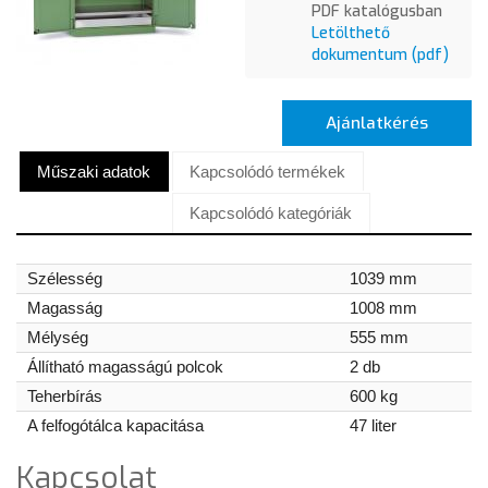
PDF katalógusban
Letölthető
dokumentum (pdf)
Ajánlatkérés
Műszaki adatok
Kapcsolódó termékek
Kapcsolódó kategóriák
Szélesség
1039 mm
Magasság
1008 mm
Mélység
555 mm
Állítható magasságú polcok
2 db
Teherbírás
600 kg
A felfogótálca kapacitása
47 liter
Kapcsolat