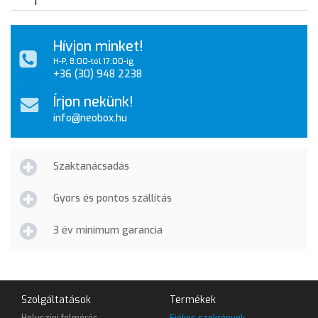
Hívjon minket!
H-P, 8:00-tól 17:00-ig
+36 (30) 948 2238
Írjon nekünk!
info@neobox.hu
Szaktanácsadás
Gyors és pontos szállítás
3 év minimum garancia
Szolgáltatások
Termékek
Helyszíni felmérés
Fiókos szekrények