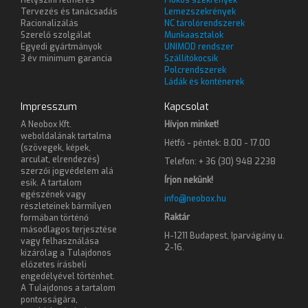
Tervezés és tanácsadás
Lemezszekrények
Racionalizálás
NC tárolórendszerek
Szerelő szolgálat
Munkaasztalok
Egyedi gyártmányok
UNIMOD rendszer
3 év minimum garancia
Szállítókocsik
Polcrendszerek
Ládák és konténerek
Impresszum
Kapcsolat
A Neobox Kft.
Hívjon minket!
weboldalának tartalma
Hétfő - péntek: 8.00 - 17.00
(szövegek, képek,
arculat, elrendezés)
Telefon: + 36 (30) 948 2238
szerzői jogvédelem alá
Írjon nekünk!
esik. A tartalom
egészének vagy
info@neobox.hu
részleteinek bármilyen
Raktár
formában történő
másodlagos terjesztése
H-1211 Budapest, Iparvágány u.
vagy felhasználása
2-16.
kizárólag a Tulajdonos
előzetes írásbeli
engedélyével történhet.
A Tulajdonos a tartalom
pontosságára,