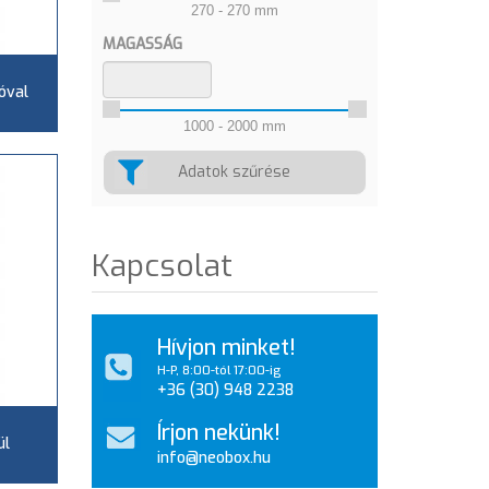
270 - 270 mm
MAGASSÁG
óval
1000 - 2000 mm
Adatok szűrése
Kapcsolat
Hívjon minket!
H-P, 8:00-tól 17:00-ig
+36 (30) 948 2238
Írjon nekünk!
ül
info@neobox.hu