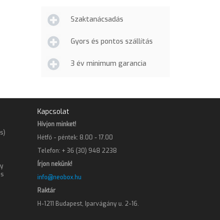
Szaktanácsadás
Gyors és pontos szállítás
3 év minimum garancia
Kapcsolat
Hívjon minket!
s)
Hétfő - péntek: 8.00 - 17.00
Telefon: + 36 (30) 948 2238
Írjon nekünk!
gy
os
info@neobox.hu
Raktár
H-1211 Budapest, Iparvágány u. 2-16.