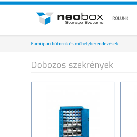
Ugrás
HU
a
EN
tartalomra
RÓLUNK
DE
Fami ipari bútorok és műhelyberendezések
Dobozos szekrények