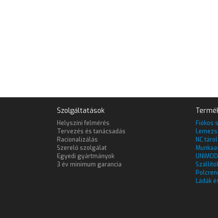
Szolgáltatások
Termé
Helyszíni felmérés
Fiókos 
Tervezés és tanácsadás
Lemezs
Racionalizálás
NC táro
Szerelő szolgálat
Munkaa
Egyedi gyártmányok
UNIMOD
3 év minimum garancia
Szállító
Polcren
Ládák é