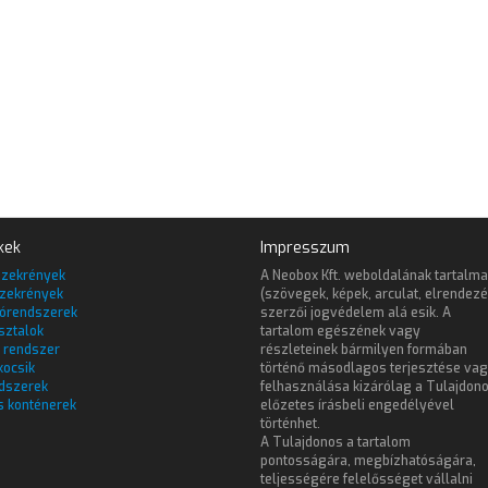
kek
Impresszum
szekrények
A Neobox Kft. weboldalának tartalma
zekrények
(szövegek, képek, arculat, elrendezé
lórendszerek
szerzői jogvédelem alá esik. A
sztalok
tartalom egészének vagy
 rendszer
részleteinek bármilyen formában
kocsik
történő másodlagos terjesztése va
dszerek
felhasználása kizárólag a Tulajdon
s konténerek
előzetes írásbeli engedélyével
történhet.
A Tulajdonos a tartalom
pontosságára, megbízhatóságára,
teljességére felelősséget vállalni