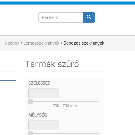
Keresés
T
űrlap
Jelenlegi
Neobox
/
Lemezszekrények
/
Dobozos szekrények
hely
Termék szűrő
SZÉLESSÉG
700 - 700 mm
MÉLYSÉG