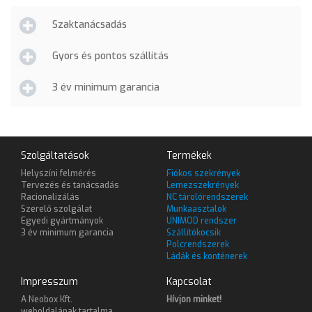
Szaktanácsadás
Gyors és pontos szállítás
3 év minimum garancia
Szolgáltatások
Termékek
Helyszíni felmérés
Fiókos szekrények
Tervezés és tanácsadás
Lemezszekrények
Racionalizálás
NC tárolórendszerek
Szerelő szolgálat
Munkaasztalok
Egyedi gyártmányok
UNIMOD rendszer
3 év minimum garancia
Szállítókocsik
Polcrendszerek
Ládák és konténerek
Impresszum
Kapcsolat
A Neobox Kft.
Hívjon minket!
weboldalának tartalma