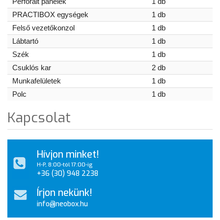
Perforált panelek
1 db
PRACTIBOX egységek
1 db
Felső vezetőkonzol
1 db
Lábtartó
1 db
Szék
1 db
Csuklós kar
2 db
Munkafelületek
1 db
Polc
1 db
Kapcsolat
Hívjon minket!
H-P, 8:00-tól 17:00-ig
+36 (30) 948 2238
Írjon nekünk!
info@neobox.hu