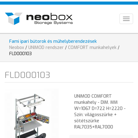
Ugrás
HU
a
tartalomra
EN
Togg
navig
DE
Fami ipari bútorok és műhelyberendezések
Jelenlegi
Neobox
/
UNIMOD rendszer
/
COMFORT munkahelyek
/
hely
FLD000103
FLD000103
UNIMOD COMFORT
munkahely - DIM. MM
W=1067 D=722 H=2220 -
Szín: világosszürke +
sötétszürke
RAL7035+RAL7000