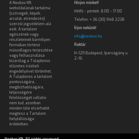
A Neobox Kft.
Hívjon minket!
weboldalának tartalma
Hétfő - péntek: 8.00 - 17.00
(szövegek, képek,
arculat, elrendezés)
Telefon: + 36 (30) 948 2238
szerzői jogvédelem alá
Írjon nekünk!
esik. A tartalom
egészének vagy
info@neobox.hu
részleteinek bármilyen
Raktár
formában történő
másodlagos terjesztése
H-1211 Budapest, Iparvágány u.
vagy felhasználása
2-16.
kizárólag a Tulajdonos
előzetes írásbeli
engedélyével történhet.
A Tulajdonos a tartalom
pontosságára,
megbízhatóságára,
teljességére
felelősséget vállalni
nem tud, azonban
minden tőle elvárhatót
megtesz a Tartalom
helytállósága
érdekében.
Neobox Kft. All rights reserved.