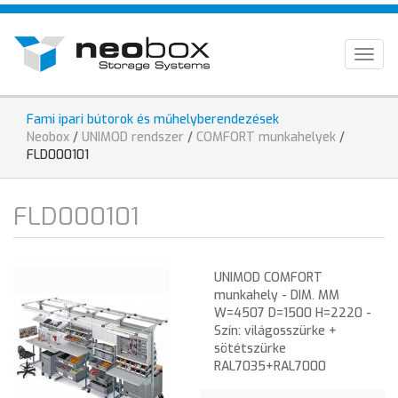
Ugrás
HU
a
tartalomra
EN
Togg
navig
DE
Fami ipari bútorok és műhelyberendezések
Jelenlegi
Neobox
/
UNIMOD rendszer
/
COMFORT munkahelyek
/
hely
FLD000101
FLD000101
UNIMOD COMFORT
munkahely - DIM. MM
W=4507 D=1500 H=2220 -
Szín: világosszürke +
sötétszürke
RAL7035+RAL7000