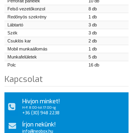
Perforált panelek
10 db
Felső vezetőkonzol
8 db
Redőnyös szekrény
1 db
Lábtartó
3 db
Szék
3 db
Csuklós kar
2 db
Mobil munkaállomás
1 db
Munkafelületek
5 db
Polc
16 db
Kapcsolat
Hívjon minket!
H-P, 8:00-tól 17:00-ig
+36 (30) 948 2238
Írjon nekünk!
info@neobox.hu