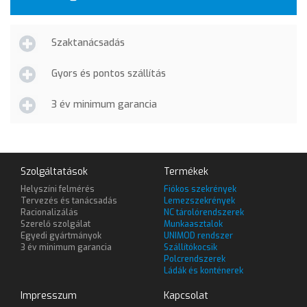
Szaktanácsadás
Gyors és pontos szállítás
3 év minimum garancia
Szolgáltatások
Termékek
Helyszíni felmérés
Fiókos szekrények
Tervezés és tanácsadás
Lemezszekrények
Racionalizálás
NC tárolórendszerek
Szerelő szolgálat
Munkaasztalok
Egyedi gyártmányok
UNIMOD rendszer
3 év minimum garancia
Szállítókocsik
Polcrendszerek
Ládák és konténerek
Impresszum
Kapcsolat