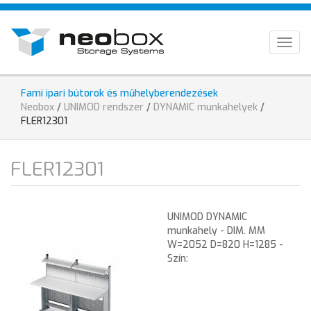
Ugrás
HU
a
tartalomra
EN
Togg
navig
DE
Fami ipari bútorok és műhelyberendezések
Jelenlegi
Neobox
/
UNIMOD rendszer
/
DYNAMIC munkahelyek
/
hely
FLER12301
FLER12301
UNIMOD DYNAMIC
munkahely - DIM. MM
W=2052 D=820 H=1285 -
Szín: