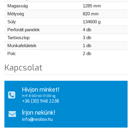
Magasság
1285 mm
Mélység
820 mm
Súly
134600 g
Perforált panelek
4 db
Tartóoszlop
3 db
Munkafelületek
1 db
Polc
2 db
Kapcsolat
Hívjon minket!
H-P, 8:00-tól 17:00-ig
+36 (30) 948 2238
Írjon nekünk!
info@neobox.hu