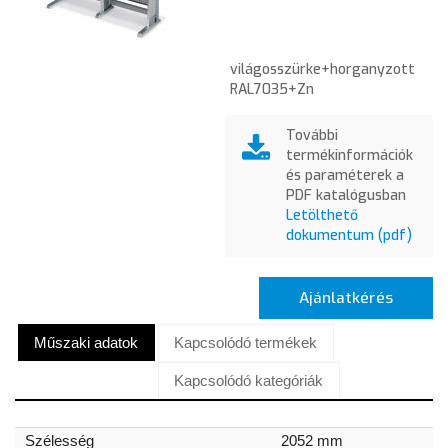
világosszürke+horganyzott
RAL7035+Zn
További
termékinformációk
és paraméterek a
PDF katalógusban
Letölthető
dokumentum (pdf)
Ajánlatkérés
Műszaki adatok
Kapcsolódó termékek
Kapcsolódó kategóriák
Szélesség
2052 mm