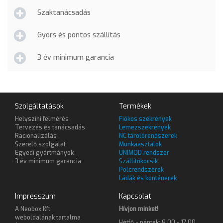
Szaktanácsadás
Gyors és pontos szállítás
3 év minimum garancia
Szolgáltatások
Termékek
Helyszíni felmérés
Fiókos szekrények
Tervezés és tanácsadás
Lemezszekrények
Racionalizálás
NC tárolórendszerek
Szerelő szolgálat
Munkaasztalok
Egyedi gyártmányok
UNIMOD rendszer
3 év minimum garancia
Szállítókocsik
Polcrendszerek
Ládák és konténerek
Impresszum
Kapcsolat
A Neobox Kft.
Hívjon minket!
weboldalának tartalma
Hétfő - péntek: 8.00 - 17.00