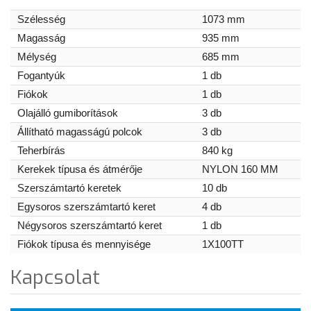
Szélesség
1073 mm
Magasság
935 mm
Mélység
685 mm
Fogantyúk
1 db
Fiókok
1 db
Olajálló gumiborítások
3 db
Állítható magasságú polcok
3 db
Teherbírás
840 kg
Kerekek típusa és átmérője
NYLON 160 MM
Szerszámtartó keretek
10 db
Egysoros szerszámtartó keret
4 db
Négysoros szerszámtartó keret
1 db
Fiókok típusa és mennyisége
1X100TT
Kapcsolat