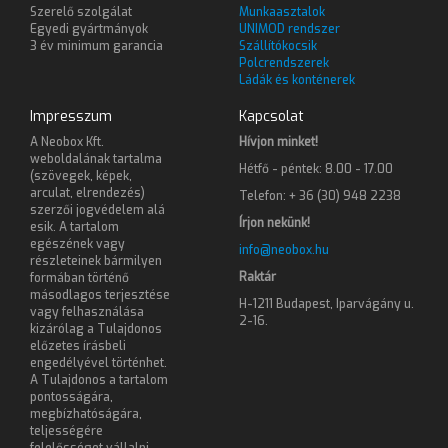
Szerelő szolgálat
Munkaasztalok
Egyedi gyártmányok
UNIMOD rendszer
3 év minimum garancia
Szállítókocsik
Polcrendszerek
Ládák és konténerek
Impresszum
Kapcsolat
A Neobox Kft.
Hívjon minket!
weboldalának tartalma
Hétfő - péntek: 8.00 - 17.00
(szövegek, képek,
arculat, elrendezés)
Telefon: + 36 (30) 948 2238
szerzői jogvédelem alá
Írjon nekünk!
esik. A tartalom
egészének vagy
info@neobox.hu
részleteinek bármilyen
Raktár
formában történő
másodlagos terjesztése
H-1211 Budapest, Iparvágány u.
vagy felhasználása
2-16.
kizárólag a Tulajdonos
előzetes írásbeli
engedélyével történhet.
A Tulajdonos a tartalom
pontosságára,
megbízhatóságára,
teljességére
felelősséget vállalni