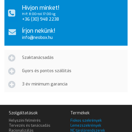
Hívjon minket!
H-P, 8:00-tól 17:00-ig
+36 (30) 948 2238
Írjon nekünk!
info@neobox.hu
Szaktanácsadás
Gyors és pontos szállítás
3 év minimum garancia
Szolgáltatások
Termékek
Helyszíni felmérés
Fiókos szekrények
Tervezés és tanácsadás
Lemezszekrények
Racionalizálás
NC tárolórendszerek