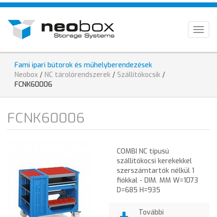
Ugrás
HU
a
tartalomra
EN
Togg
navig
DE
Fami ipari bútorok és műhelyberendezések
Jelenlegi
Neobox
/
NC tárolórendszerek
/
Szállítókocsik
/
hely
FCNK60006
FCNK60006
COMBI NC típusú
szállítókocsi kerekekkel
szerszámtartók nélkül 1
fiókkal - DIM. MM W=1073
D=685 H=935
További